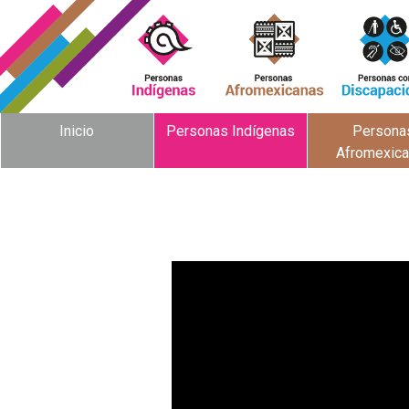
Inicio
Personas Indígenas
Persona
Afromexic